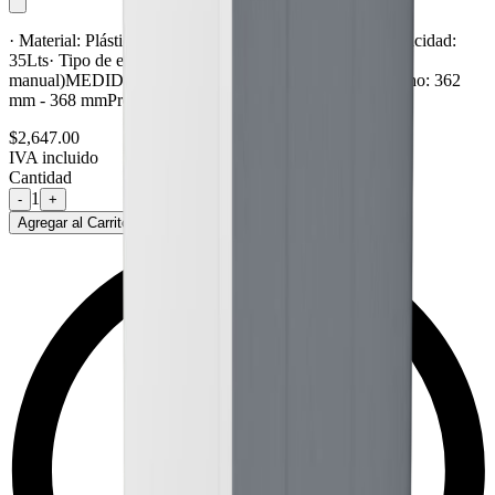
· Material: Plástico· Acabado: Gris· Marco de acero· Capacidad:
35Lts· Tipo de extracción: Completa ( Extracción
manual)MEDIDAS DEL GABINETEAlto: 563 mmAncho: 362
mm - 368 mmProfundidad: 513 mm
$2,647.00
IVA incluido
Cantidad
1
-
+
Agregar al Carrito