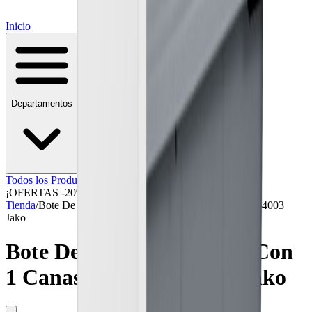
Inicio
Departamentos
Todos los Productos
¡OFERTAS -20%!
Blog & Consejos
Tienda
/
Bote De Basura Extraíble Con 1 Canasto Mod. Rb4003
Jako
Bote De Basura Extraíble Con
1 Canasto Mod. Rb4003 Jako