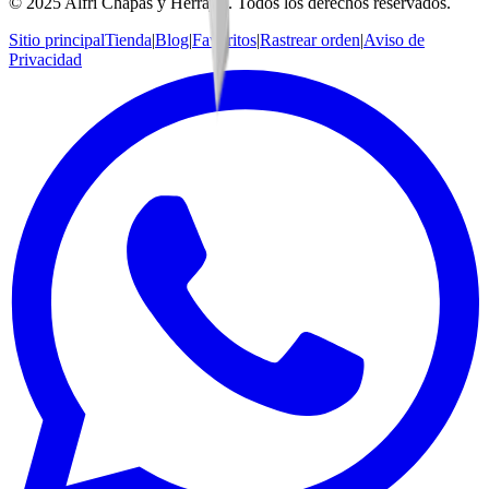
© 2025 Alfri Chapas y Herrajes. Todos los derechos reservados.
Sitio principal
Tienda
|
Blog
|
Favoritos
|
Rastrear orden
|
Aviso de
Privacidad