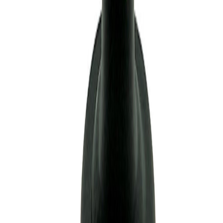
AMEX
OXXO
mercado
pago