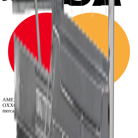
AMEX
OXXO
mercado
pago