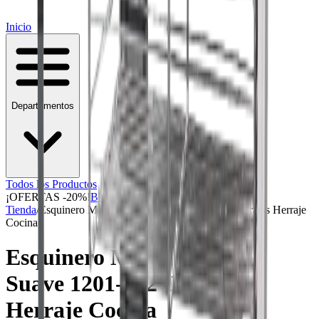
Inicio
Departamentos
Todos los Productos
¡OFERTAS -20%!
Blog & Consejos
Tienda
/
Esquinero Mágino Cierre Suave 1201-382 Cerrajes Herraje
Cocina
Esquinero Mágino Cierre
Suave 1201-382 Cerrajes
Herraje Cocina