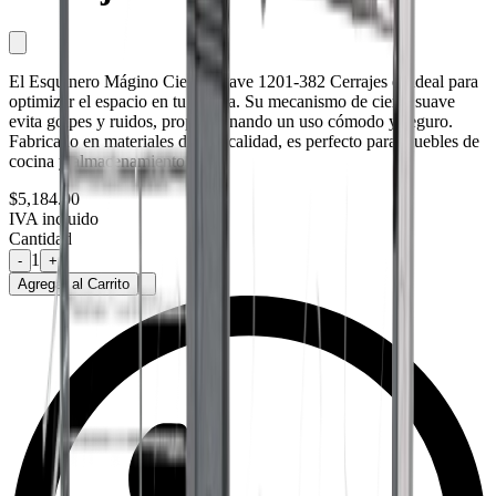
El Esquinero Mágino Cierre Suave 1201-382 Cerrajes es ideal para
optimizar el espacio en tu cocina. Su mecanismo de cierre suave
evita golpes y ruidos, proporcionando un uso cómodo y seguro.
Fabricado en materiales de alta calidad, es perfecto para muebles de
cocina y almacenamiento.
$5,184.00
IVA incluido
Cantidad
1
-
+
Agregar al Carrito